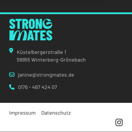
feugiat sed gravida rutrum accumsan ante.
Küstelbergerstraße 1
59955 Winterberg-Grönebach
janine@strongmates.de
0176 - 467 424 07
Impressum
Datenschutz