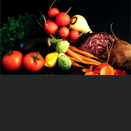
Lorem ipsum dolor sit amet, consectetur adipiscing
elit. Praesent vitae metus odio. Nam pellentesque
turpis at vehicula vulputate. Etiam dignissim
consectetur nibh, nec suscipit quam interdum vitae.
Integer eu justo ornare, luctus purus ultrices,