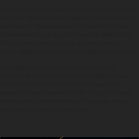
Morbi et nisl sit amet neque semper hendrerit sagittis
eget odio. Aenean dapibus ligula sem, id lacinia libero
accumsan in. Maecenas sagittis dignissim facilisis.
Suspendisse rutrum id urna in faucibus. Nulla facilisi.
Donec sit amet ornare magna, sit amet pharetra
mauris. Nulla vitae quam et lectus sollicitudin ultricies
Nunc aliquam nibh mauris, ac faucibus augue
imperdiet id. Fusce accumsan eget mollis vehicula,
metus ex vulputate risus, a facilisis neque lorem
tempor nisl. Vestibulum et mi erat. Curabitur rhoncus
orci nec eros faucibus tempus. Ut leo quam, feugiat
sed gravida rutrum accumsan ante.