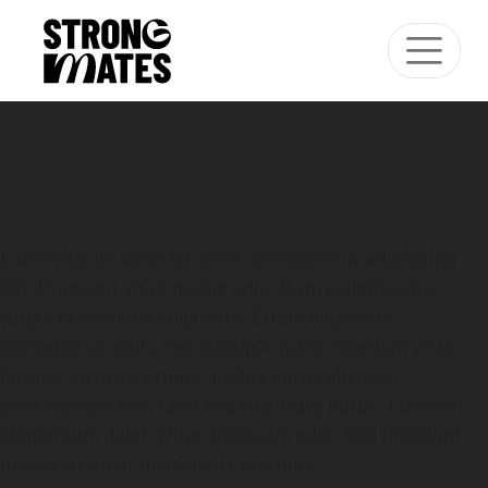
Lorem ipsum dolor sit amet, consectetur adipiscing
elit. Praesent vitae metus odio. Nam pellentesque
turpis at vehicula vulputate. Etiam dignissim
consectetur nibh, nec suscipit quam interdum vitae.
Integer eu justo ornare, luctus purus ultrices,
pellentesque nisi. Cras sed vulputate purus. Fusce at
elementum dolor, vitae dignissim odio. Sed tincidunt
massa sit amet malesuada pretium.